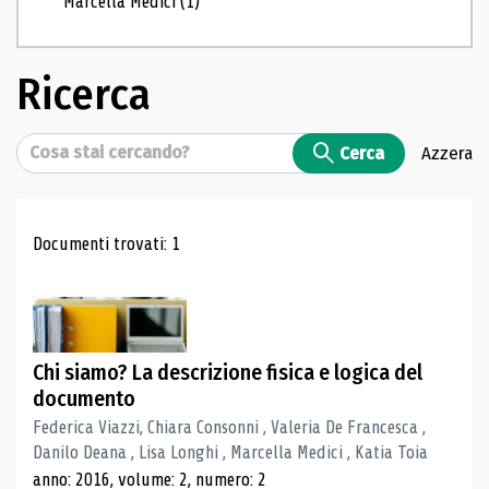
Marcella Medici
(1)
Ricerca
Cerca
Cerca
Azzera
Risultati di ricerca
Documenti trovati: 1
Chi siamo? La descrizione fisica e logica del
documento
Federica Viazzi, Chiara Consonni , Valeria De Francesca ,
Danilo Deana , Lisa Longhi , Marcella Medici , Katia Toia
anno: 2016, volume: 2, numero: 2