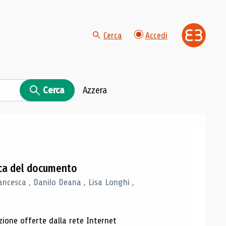
Cerca
Accedi
Cerca
Azzera
gica del documento
ancesca , Danilo Deana , Lisa Longhi ,
azione offerte dalla rete Internet