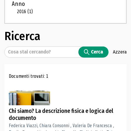
Anno
2016
(1)
Ricerca
Cerca
Cerca
Azzera
Risultati di ricerca
Documenti trovati: 1
Chi siamo? La descrizione fisica e logica del
documento
Federica Viazzi, Chiara Consonni , Valeria De Francesca ,