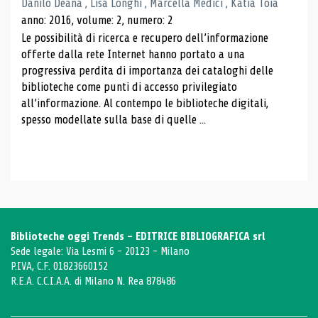
Danilo Deana , Lisa Longhi , Marcella Medici , Katia Toia
anno: 2016, volume: 2, numero: 2
Le possibilità di ricerca e recupero dell’informazione
offerte dalla rete Internet hanno portato a una
progressiva perdita di importanza dei cataloghi delle
biblioteche come punti di accesso privilegiato
all’informazione. Al contempo le biblioteche digitali,
spesso modellate sulla base di quelle ...
Biblioteche oggi Trends - EDITRICE BIBLIOGRAFICA srl
Sede legale: Via Lesmi 6 - 20123 - Milano
P.IVA, C.F. 01823660152
R.E.A. C.C.I.A.A. di Milano N. Rea 878486