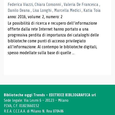
Federica Viazzi, Chiara Consonni , Valeria De Francesca ,
Danilo Deana , Lisa Longhi , Marcella Medici , Katia Toia
anno: 2016, volume: 2, numero: 2
Le possibilità di ricerca e recupero dell’informazione
offerte dalla rete Internet hanno portato a una
progressiva perdita di importanza dei cataloghi delle
biblioteche come punti di accesso privilegiato
all’informazione. Al contempo le biblioteche digitali,
spesso modellate sulla base di quelle ...
Biblioteche oggi Trends - EDITRICE BIBLIOGRAFICA srl
Sede legale: Via Lesmi 6 - 20123 - Milano
P.IVA, C.F. 01823660152
R.E.A. C.C.I.A.A. di Milano N. Rea 878486