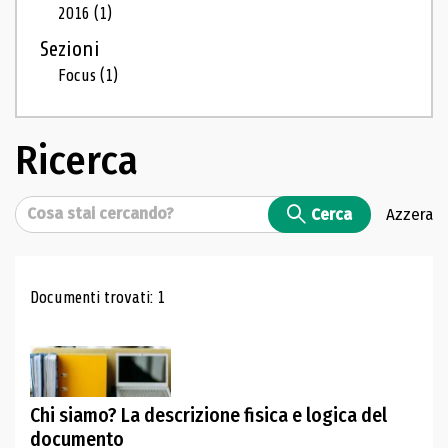
2016
(1)
Sezioni
Focus
(1)
Ricerca
Cerca
Cerca
Azzera
Risultati di ricerca
Documenti trovati: 1
Chi siamo? La descrizione fisica e logica del
documento