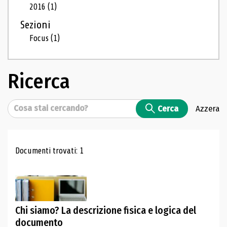
2016
(1)
Sezioni
Focus
(1)
Ricerca
Cerca
Cerca
Azzera
Risultati di ricerca
Documenti trovati: 1
Chi siamo? La descrizione fisica e logica del
documento