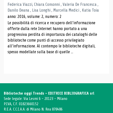
Federica Viazzi, Chiara Consonni , Valeria De Francesca ,
Danilo Deana , Lisa Longhi , Marcella Medici , Katia Toia
anno: 2016, volume: 2, numero: 2
Le possibilità di ricerca e recupero dell’informazione
offerte dalla rete Internet hanno portato a una
progressiva perdita di importanza dei cataloghi delle
biblioteche come punti di accesso privilegiato
all’informazione. Al contempo le biblioteche digitali,
spesso modellate sulla base di quelle ...
Biblioteche oggi Trends - EDITRICE BIBLIOGRAFICA srl
Sede legale: Via Lesmi 6 - 20123 - Milano
P.IVA, C.F. 01823660152
R.E.A. C.C.I.A.A. di Milano N. Rea 878486