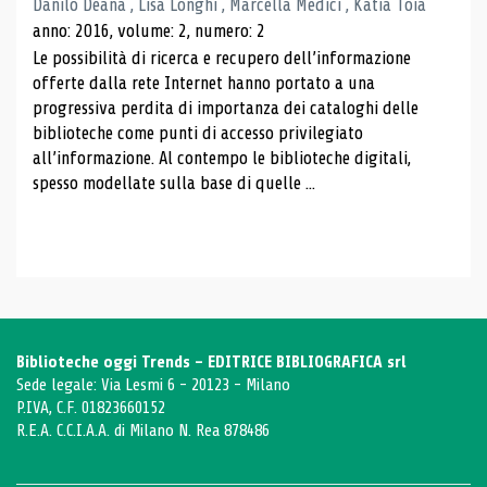
Danilo Deana , Lisa Longhi , Marcella Medici , Katia Toia
anno: 2016, volume: 2, numero: 2
Le possibilità di ricerca e recupero dell’informazione
offerte dalla rete Internet hanno portato a una
progressiva perdita di importanza dei cataloghi delle
biblioteche come punti di accesso privilegiato
all’informazione. Al contempo le biblioteche digitali,
spesso modellate sulla base di quelle ...
Biblioteche oggi Trends - EDITRICE BIBLIOGRAFICA srl
Sede legale: Via Lesmi 6 - 20123 - Milano
P.IVA, C.F. 01823660152
R.E.A. C.C.I.A.A. di Milano N. Rea 878486