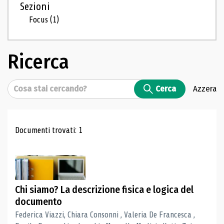
Sezioni
Focus
(1)
Ricerca
Cerca
Cerca
Azzera
Risultati di ricerca
Documenti trovati: 1
Chi siamo? La descrizione fisica e logica del
documento
Federica Viazzi, Chiara Consonni , Valeria De Francesca ,