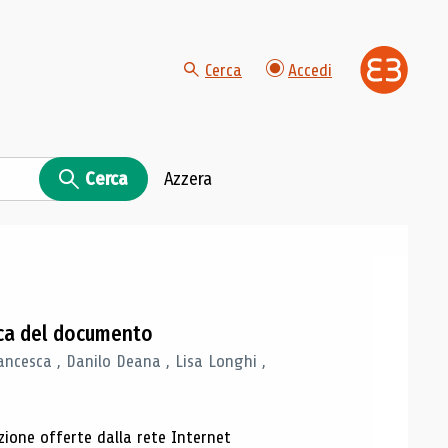
Cerca
Accedi
Cerca
Azzera
gica del documento
ancesca , Danilo Deana , Lisa Longhi ,
azione offerte dalla rete Internet