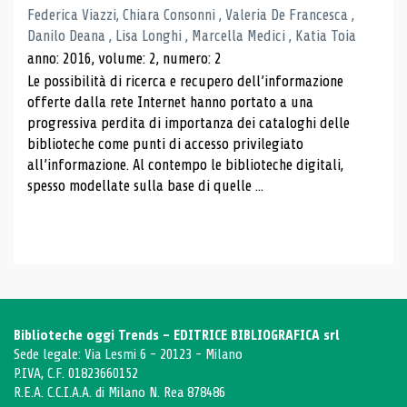
Federica Viazzi, Chiara Consonni , Valeria De Francesca ,
Danilo Deana , Lisa Longhi , Marcella Medici , Katia Toia
anno: 2016, volume: 2, numero: 2
Le possibilità di ricerca e recupero dell’informazione
offerte dalla rete Internet hanno portato a una
progressiva perdita di importanza dei cataloghi delle
biblioteche come punti di accesso privilegiato
all’informazione. Al contempo le biblioteche digitali,
spesso modellate sulla base di quelle ...
Biblioteche oggi Trends - EDITRICE BIBLIOGRAFICA srl
Sede legale: Via Lesmi 6 - 20123 - Milano
P.IVA, C.F. 01823660152
R.E.A. C.C.I.A.A. di Milano N. Rea 878486