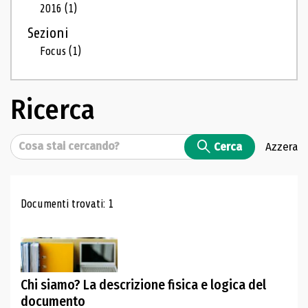
2016
(1)
Sezioni
Focus
(1)
Ricerca
Cerca
Cerca
Azzera
Risultati di ricerca
Documenti trovati: 1
Chi siamo? La descrizione fisica e logica del
documento