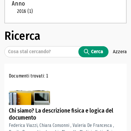
Anno
2016
(1)
Ricerca
Cerca
Cerca
Azzera
Risultati di ricerca
Documenti trovati: 1
Chi siamo? La descrizione fisica e logica del
documento
Federica Viazzi, Chiara Consonni , Valeria De Francesca ,