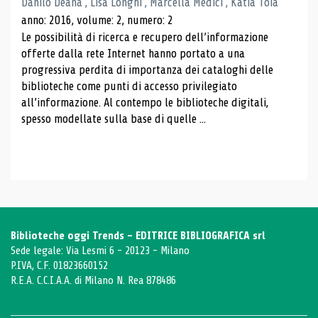
Danilo Deana , Lisa Longhi , Marcella Medici , Katia Toia
anno: 2016, volume: 2, numero: 2
Le possibilità di ricerca e recupero dell’informazione
offerte dalla rete Internet hanno portato a una
progressiva perdita di importanza dei cataloghi delle
biblioteche come punti di accesso privilegiato
all’informazione. Al contempo le biblioteche digitali,
spesso modellate sulla base di quelle ...
Biblioteche oggi Trends - EDITRICE BIBLIOGRAFICA srl
Sede legale: Via Lesmi 6 - 20123 - Milano
P.IVA, C.F. 01823660152
R.E.A. C.C.I.A.A. di Milano N. Rea 878486