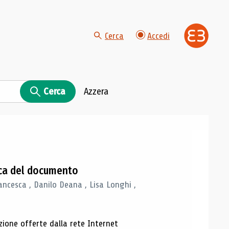
Cerca
Accedi
Cerca
Azzera
gica del documento
ancesca , Danilo Deana , Lisa Longhi ,
azione offerte dalla rete Internet