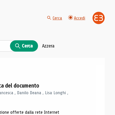
Cerca
Accedi
Cerca
Azzera
gica del documento
ancesca , Danilo Deana , Lisa Longhi ,
azione offerte dalla rete Internet