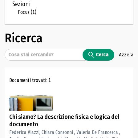
Sezioni
Focus
(1)
Ricerca
Cerca
Cerca
Azzera
Risultati di ricerca
Documenti trovati: 1
Chi siamo? La descrizione fisica e logica del
documento
Federica Viazzi, Chiara Consonni , Valeria De Francesca ,