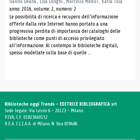
Danilo Deana , Lisa Longhi , Marcella Medici , Katia Toia
anno: 2016, volume: 2, numero: 2
Le possibilità di ricerca e recupero dell’informazione
offerte dalla rete Internet hanno portato a una
progressiva perdita di importanza dei cataloghi delle
biblioteche come punti di accesso privilegiato
all’informazione. Al contempo le biblioteche digitali,
spesso modellate sulla base di quelle ...
Biblioteche oggi Trends - EDITRICE BIBLIOGRAFICA srl
Sede legale: Via Lesmi 6 - 20123 - Milano
P.IVA, C.F. 01823660152
R.E.A. C.C.I.A.A. di Milano N. Rea 878486