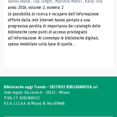
Danilo Deana , Lisa Longhi , Marcella Medici , Katia Toia
anno: 2016, volume: 2, numero: 2
Le possibilità di ricerca e recupero dell’informazione
offerte dalla rete Internet hanno portato a una
progressiva perdita di importanza dei cataloghi delle
biblioteche come punti di accesso privilegiato
all’informazione. Al contempo le biblioteche digitali,
spesso modellate sulla base di quelle ...
Biblioteche oggi Trends - EDITRICE BIBLIOGRAFICA srl
Sede legale: Via Lesmi 6 - 20123 - Milano
P.IVA, C.F. 01823660152
R.E.A. C.C.I.A.A. di Milano N. Rea 878486