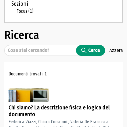
Sezioni
Focus
(1)
Ricerca
Cerca
Cerca
Azzera
Risultati di ricerca
Documenti trovati: 1
Chi siamo? La descrizione fisica e logica del
documento
Federica Viazzi, Chiara Consonni , Valeria De Francesca ,