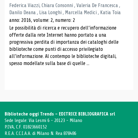
Federica Viazzi, Chiara Consonni , Valeria De Francesca ,
Danilo Deana , Lisa Longhi , Marcella Medici , Katia Toia
anno: 2016, volume: 2, numero: 2
Le possibilità di ricerca e recupero dell’informazione
offerte dalla rete Internet hanno portato a una
progressiva perdita di importanza dei cataloghi delle
biblioteche come punti di accesso privilegiato
all’informazione. Al contempo le biblioteche digitali,
spesso modellate sulla base di quelle ...
Biblioteche oggi Trends - EDITRICE BIBLIOGRAFICA srl
Sede legale: Via Lesmi 6 - 20123 - Milano
P.IVA, C.F. 01823660152
R.E.A. C.C.I.A.A. di Milano N. Rea 878486