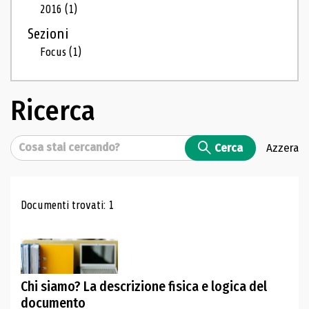
2016
(1)
Sezioni
Focus
(1)
Ricerca
Cerca
Cerca
Azzera
Risultati di ricerca
Documenti trovati: 1
Chi siamo? La descrizione fisica e logica del
documento