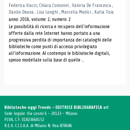
Federica Viazzi, Chiara Consonni , Valeria De Francesca ,
Danilo Deana , Lisa Longhi , Marcella Medici , Katia Toia
anno: 2016, volume: 2, numero: 2
Le possibilità di ricerca e recupero dell’informazione
offerte dalla rete Internet hanno portato a una
progressiva perdita di importanza dei cataloghi delle
biblioteche come punti di accesso privilegiato
all’informazione. Al contempo le biblioteche digitali,
spesso modellate sulla base di quelle ...
Biblioteche oggi Trends - EDITRICE BIBLIOGRAFICA srl
Sede legale: Via Lesmi 6 - 20123 - Milano
P.IVA, C.F. 01823660152
R.E.A. C.C.I.A.A. di Milano N. Rea 878486