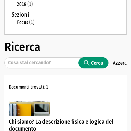
2016
(1)
Sezioni
Focus
(1)
Ricerca
Cerca
Cerca
Azzera
Risultati di ricerca
Documenti trovati: 1
Chi siamo? La descrizione fisica e logica del
documento