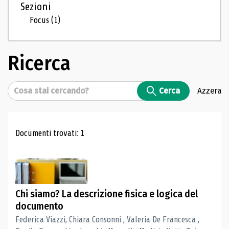
Sezioni
Focus
(1)
Ricerca
Cerca
Cerca
Azzera
Risultati di ricerca
Documenti trovati: 1
Chi siamo? La descrizione fisica e logica del
documento
Federica Viazzi, Chiara Consonni , Valeria De Francesca ,