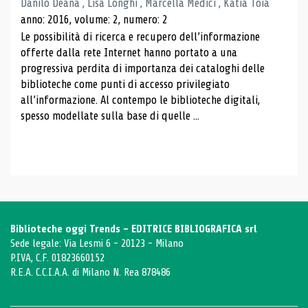
Danilo Deana , Lisa Longhi , Marcella Medici , Katia Toia
anno: 2016, volume: 2, numero: 2
Le possibilità di ricerca e recupero dell’informazione
offerte dalla rete Internet hanno portato a una
progressiva perdita di importanza dei cataloghi delle
biblioteche come punti di accesso privilegiato
all’informazione. Al contempo le biblioteche digitali,
spesso modellate sulla base di quelle ...
Biblioteche oggi Trends - EDITRICE BIBLIOGRAFICA srl
Sede legale: Via Lesmi 6 - 20123 - Milano
P.IVA, C.F. 01823660152
R.E.A. C.C.I.A.A. di Milano N. Rea 878486