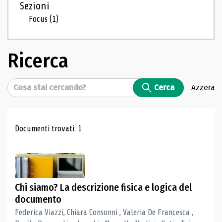
Sezioni
Focus
(1)
Ricerca
Cerca
Cerca
Azzera
Risultati di ricerca
Documenti trovati: 1
Chi siamo? La descrizione fisica e logica del
documento
Federica Viazzi, Chiara Consonni , Valeria De Francesca ,