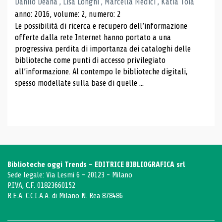
Danilo Deana , Lisa Longhi , Marcella Medici , Katia Toia
anno: 2016, volume: 2, numero: 2
Le possibilità di ricerca e recupero dell’informazione
offerte dalla rete Internet hanno portato a una
progressiva perdita di importanza dei cataloghi delle
biblioteche come punti di accesso privilegiato
all’informazione. Al contempo le biblioteche digitali,
spesso modellate sulla base di quelle ...
Biblioteche oggi Trends - EDITRICE BIBLIOGRAFICA srl
Sede legale: Via Lesmi 6 - 20123 - Milano
P.IVA, C.F. 01823660152
R.E.A. C.C.I.A.A. di Milano N. Rea 878486