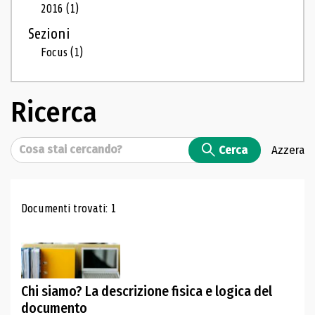
2016
(1)
Sezioni
Focus
(1)
Ricerca
Cerca
Cerca
Azzera
Risultati di ricerca
Documenti trovati: 1
Chi siamo? La descrizione fisica e logica del
documento