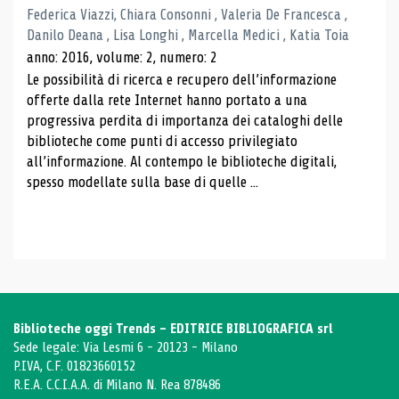
Federica Viazzi, Chiara Consonni , Valeria De Francesca ,
Danilo Deana , Lisa Longhi , Marcella Medici , Katia Toia
anno: 2016, volume: 2, numero: 2
Le possibilità di ricerca e recupero dell’informazione
offerte dalla rete Internet hanno portato a una
progressiva perdita di importanza dei cataloghi delle
biblioteche come punti di accesso privilegiato
all’informazione. Al contempo le biblioteche digitali,
spesso modellate sulla base di quelle ...
Biblioteche oggi Trends - EDITRICE BIBLIOGRAFICA srl
Sede legale: Via Lesmi 6 - 20123 - Milano
P.IVA, C.F. 01823660152
R.E.A. C.C.I.A.A. di Milano N. Rea 878486