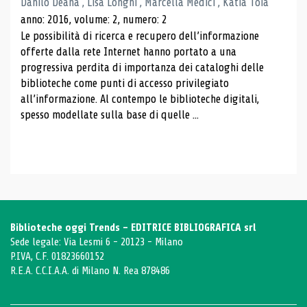
Danilo Deana , Lisa Longhi , Marcella Medici , Katia Toia
anno: 2016, volume: 2, numero: 2
Le possibilità di ricerca e recupero dell’informazione
offerte dalla rete Internet hanno portato a una
progressiva perdita di importanza dei cataloghi delle
biblioteche come punti di accesso privilegiato
all’informazione. Al contempo le biblioteche digitali,
spesso modellate sulla base di quelle ...
Biblioteche oggi Trends - EDITRICE BIBLIOGRAFICA srl
Sede legale: Via Lesmi 6 - 20123 - Milano
P.IVA, C.F. 01823660152
R.E.A. C.C.I.A.A. di Milano N. Rea 878486