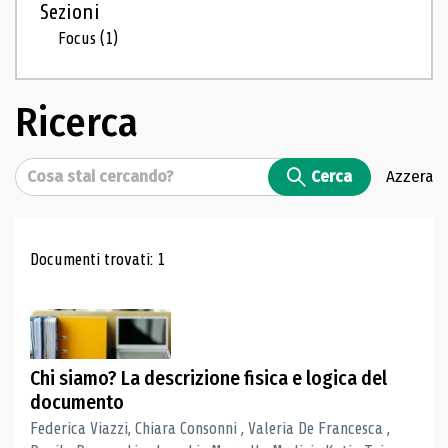
Sezioni
Focus
(1)
Ricerca
Cerca
Cerca
Azzera
Risultati di ricerca
Documenti trovati: 1
Chi siamo? La descrizione fisica e logica del
documento
Federica Viazzi, Chiara Consonni , Valeria De Francesca ,