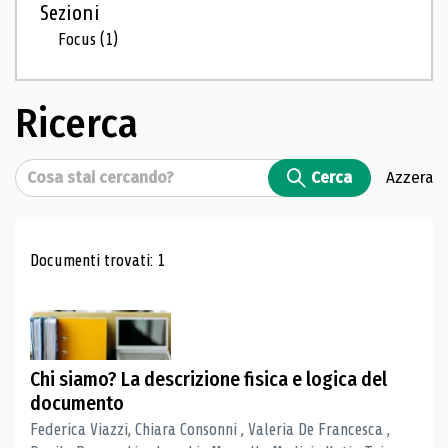
Sezioni
Focus
(1)
Ricerca
Cerca
Cerca
Azzera
Risultati di ricerca
Documenti trovati: 1
Chi siamo? La descrizione fisica e logica del
documento
Federica Viazzi, Chiara Consonni , Valeria De Francesca ,