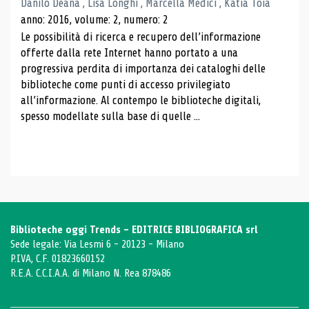
Danilo Deana , Lisa Longhi , Marcella Medici , Katia Toia
anno: 2016, volume: 2, numero: 2
Le possibilità di ricerca e recupero dell’informazione
offerte dalla rete Internet hanno portato a una
progressiva perdita di importanza dei cataloghi delle
biblioteche come punti di accesso privilegiato
all’informazione. Al contempo le biblioteche digitali,
spesso modellate sulla base di quelle ...
Biblioteche oggi Trends - EDITRICE BIBLIOGRAFICA srl
Sede legale: Via Lesmi 6 - 20123 - Milano
P.IVA, C.F. 01823660152
R.E.A. C.C.I.A.A. di Milano N. Rea 878486