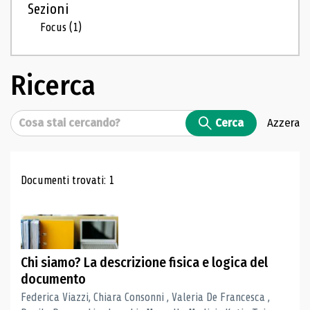
Sezioni
Focus
(1)
Ricerca
Cerca
Cerca
Azzera
Risultati di ricerca
Documenti trovati: 1
Chi siamo? La descrizione fisica e logica del
documento
Federica Viazzi, Chiara Consonni , Valeria De Francesca ,