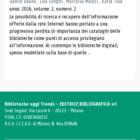
Danilo Deana , Lisa Longhi , Marcella Medici , Katia Toia
anno: 2016, volume: 2, numero: 2
Le possibilità di ricerca e recupero dell’informazione
offerte dalla rete Internet hanno portato a una
progressiva perdita di importanza dei cataloghi delle
biblioteche come punti di accesso privilegiato
all’informazione. Al contempo le biblioteche digitali,
spesso modellate sulla base di quelle ...
Biblioteche oggi Trends - EDITRICE BIBLIOGRAFICA srl
Sede legale: Via Lesmi 6 - 20123 - Milano
P.IVA, C.F. 01823660152
R.E.A. C.C.I.A.A. di Milano N. Rea 878486