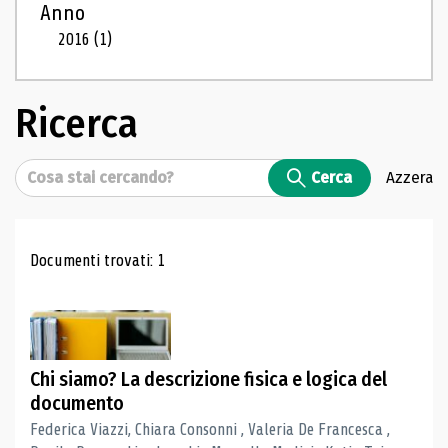
Anno
2016
(1)
Ricerca
Cerca
Cerca
Azzera
Risultati di ricerca
Documenti trovati: 1
Chi siamo? La descrizione fisica e logica del
documento
Federica Viazzi, Chiara Consonni , Valeria De Francesca ,