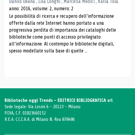
Danilo Deana , Lisa Longhi , Marcella Medici , Katia Toia
anno: 2016, volume: 2, numero: 2
Le possibilità di ricerca e recupero dell’informazione
offerte dalla rete Internet hanno portato a una
progressiva perdita di importanza dei cataloghi delle
biblioteche come punti di accesso privilegiato
all’informazione. Al contempo le biblioteche digitali,
spesso modellate sulla base di quelle ...
Biblioteche oggi Trends - EDITRICE BIBLIOGRAFICA srl
Sede legale: Via Lesmi 6 - 20123 - Milano
P.IVA, C.F. 01823660152
R.E.A. C.C.I.A.A. di Milano N. Rea 878486