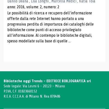
Danilo Deana , Lisa Longhi , Marcella Medici , Katia Toia
anno: 2016, volume: 2, numero: 2
Le possibilità di ricerca e recupero dell’informazione
offerte dalla rete Internet hanno portato a una
progressiva perdita di importanza dei cataloghi delle
biblioteche come punti di accesso privilegiato
all’informazione. Al contempo le biblioteche digitali,
spesso modellate sulla base di quelle ...
Biblioteche oggi Trends - EDITRICE BIBLIOGRAFICA srl
Sede legale: Via Lesmi 6 - 20123 - Milano
P.IVA, C.F. 01823660152
R.E.A. C.C.I.A.A. di Milano N. Rea 878486