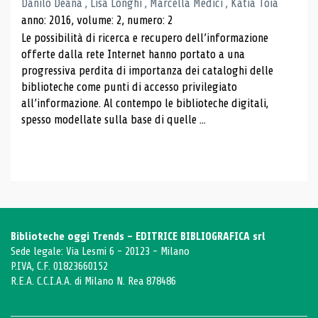
Danilo Deana , Lisa Longhi , Marcella Medici , Katia Toia
anno: 2016, volume: 2, numero: 2
Le possibilità di ricerca e recupero dell’informazione
offerte dalla rete Internet hanno portato a una
progressiva perdita di importanza dei cataloghi delle
biblioteche come punti di accesso privilegiato
all’informazione. Al contempo le biblioteche digitali,
spesso modellate sulla base di quelle ...
Biblioteche oggi Trends - EDITRICE BIBLIOGRAFICA srl
Sede legale: Via Lesmi 6 - 20123 - Milano
P.IVA, C.F. 01823660152
R.E.A. C.C.I.A.A. di Milano N. Rea 878486