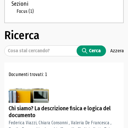
Sezioni
Focus
(1)
Ricerca
Cerca
Cerca
Azzera
Risultati di ricerca
Documenti trovati: 1
Chi siamo? La descrizione fisica e logica del
documento
Federica Viazzi, Chiara Consonni , Valeria De Francesca ,