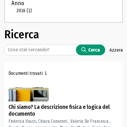
Anno
2016
(1)
Ricerca
Cerca
Cerca
Azzera
Risultati di ricerca
Documenti trovati: 1
Chi siamo? La descrizione fisica e logica del
documento
Federica Viazzi, Chiara Consonni , Valeria De Francesca ,