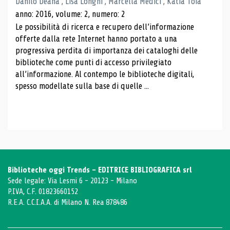
Danilo Deana , Lisa Longhi , Marcella Medici , Katia Toia
anno: 2016, volume: 2, numero: 2
Le possibilità di ricerca e recupero dell’informazione
offerte dalla rete Internet hanno portato a una
progressiva perdita di importanza dei cataloghi delle
biblioteche come punti di accesso privilegiato
all’informazione. Al contempo le biblioteche digitali,
spesso modellate sulla base di quelle ...
Biblioteche oggi Trends - EDITRICE BIBLIOGRAFICA srl
Sede legale: Via Lesmi 6 - 20123 - Milano
P.IVA, C.F. 01823660152
R.E.A. C.C.I.A.A. di Milano N. Rea 878486