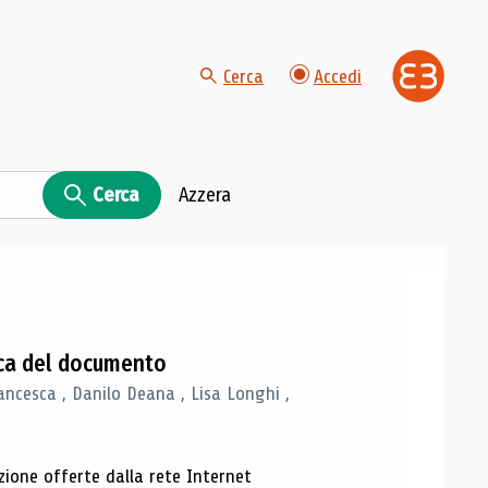
Cerca
Accedi
Cerca
Azzera
gica del documento
ancesca , Danilo Deana , Lisa Longhi ,
azione offerte dalla rete Internet