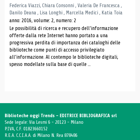
Federica Viazzi, Chiara Consonni , Valeria De Francesca ,
Danilo Deana , Lisa Longhi , Marcella Medici , Katia Toia
anno: 2016, volume: 2, numero: 2
Le possibilità di ricerca e recupero dell’informazione
offerte dalla rete Internet hanno portato a una
progressiva perdita di importanza dei cataloghi delle
biblioteche come punti di accesso privilegiato
all’informazione. Al contempo le biblioteche digitali,
spesso modellate sulla base di quelle ...
Biblioteche oggi Trends - EDITRICE BIBLIOGRAFICA srl
Sede legale: Via Lesmi 6 - 20123 - Milano
P.IVA, C.F. 01823660152
R.E.A. C.C.I.A.A. di Milano N. Rea 878486