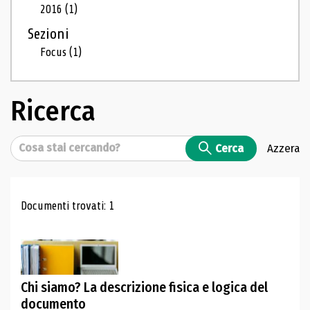
2016
(1)
Sezioni
Focus
(1)
Ricerca
Cerca
Cerca
Azzera
Risultati di ricerca
Documenti trovati: 1
Chi siamo? La descrizione fisica e logica del
documento