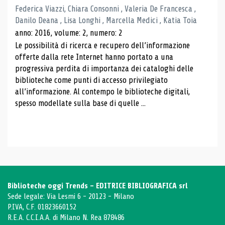
Federica Viazzi, Chiara Consonni , Valeria De Francesca ,
Danilo Deana , Lisa Longhi , Marcella Medici , Katia Toia
anno: 2016, volume: 2, numero: 2
Le possibilità di ricerca e recupero dell’informazione
offerte dalla rete Internet hanno portato a una
progressiva perdita di importanza dei cataloghi delle
biblioteche come punti di accesso privilegiato
all’informazione. Al contempo le biblioteche digitali,
spesso modellate sulla base di quelle ...
Biblioteche oggi Trends - EDITRICE BIBLIOGRAFICA srl
Sede legale: Via Lesmi 6 - 20123 - Milano
P.IVA, C.F. 01823660152
R.E.A. C.C.I.A.A. di Milano N. Rea 878486