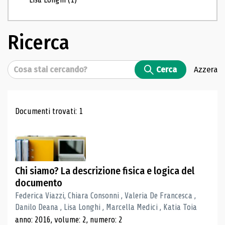
Ricerca
Cerca
Cerca
Azzera
Risultati di ricerca
Documenti trovati: 1
Chi siamo? La descrizione fisica e logica del
documento
Federica Viazzi, Chiara Consonni , Valeria De Francesca ,
Danilo Deana , Lisa Longhi , Marcella Medici , Katia Toia
anno: 2016, volume: 2, numero: 2