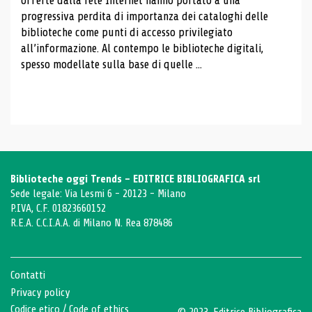
offerte dalla rete Internet hanno portato a una
progressiva perdita di importanza dei cataloghi delle
biblioteche come punti di accesso privilegiato
all’informazione. Al contempo le biblioteche digitali,
spesso modellate sulla base di quelle ...
Biblioteche oggi Trends - EDITRICE BIBLIOGRAFICA srl
Sede legale: Via Lesmi 6 - 20123 - Milano
P.IVA, C.F. 01823660152
R.E.A. C.C.I.A.A. di Milano N. Rea 878486
Contatti
Privacy policy
Codice etico
/
Code of ethics