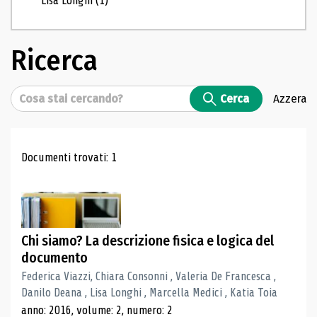
Lisa Longhi
(1)
Ricerca
Cerca
Cerca
Azzera
Risultati di ricerca
Documenti trovati: 1
Chi siamo? La descrizione fisica e logica del
documento
Federica Viazzi, Chiara Consonni , Valeria De Francesca ,
Danilo Deana , Lisa Longhi , Marcella Medici , Katia Toia
anno: 2016, volume: 2, numero: 2