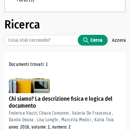
Ricerca
Cerca
Cerca
Azzera
Risultati di ricerca
Documenti trovati: 1
Chi siamo? La descrizione fisica e logica del
documento
Federica Viazzi, Chiara Consonni , Valeria De Francesca ,
Danilo Deana , Lisa Longhi , Marcella Medici , Katia Toia
anno: 2016, volume: 2, numero: 2