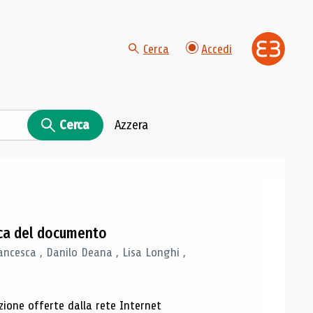
Cerca
Accedi
Cerca
Azzera
gica del documento
ancesca , Danilo Deana , Lisa Longhi ,
azione offerte dalla rete Internet