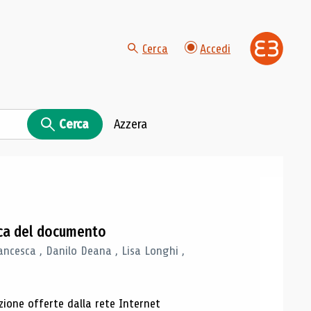
Cerca
Accedi
Cerca
Azzera
gica del documento
ancesca , Danilo Deana , Lisa Longhi ,
azione offerte dalla rete Internet