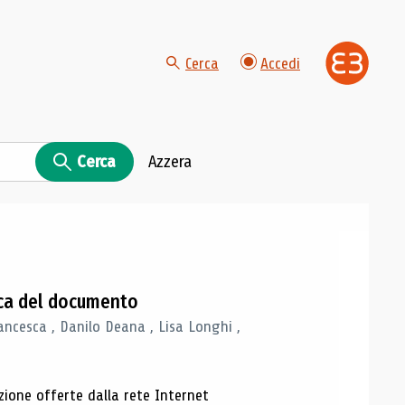
Cerca
Accedi
Cerca
Azzera
gica del documento
ancesca , Danilo Deana , Lisa Longhi ,
azione offerte dalla rete Internet