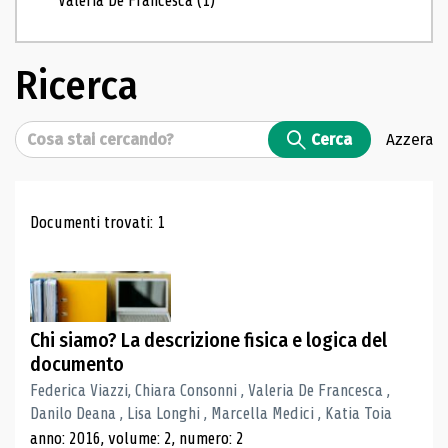
Valeria De Francesca
(1)
Ricerca
Cerca
Cerca
Azzera
Risultati di ricerca
Documenti trovati: 1
Chi siamo? La descrizione fisica e logica del
documento
Federica Viazzi, Chiara Consonni , Valeria De Francesca ,
Danilo Deana , Lisa Longhi , Marcella Medici , Katia Toia
anno: 2016, volume: 2, numero: 2