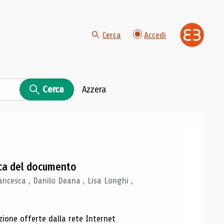
Cerca
Accedi
Cerca
Azzera
gica del documento
ancesca , Danilo Deana , Lisa Longhi ,
azione offerte dalla rete Internet