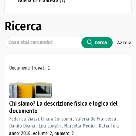
Valeria De Francesca
(1)
Ricerca
Cerca
Cerca
Azzera
Risultati di ricerca
Documenti trovati: 1
Chi siamo? La descrizione fisica e logica del
documento
Federica Viazzi, Chiara Consonni , Valeria De Francesca ,
Danilo Deana , Lisa Longhi , Marcella Medici , Katia Toia
anno: 2016, volume: 2, numero: 2