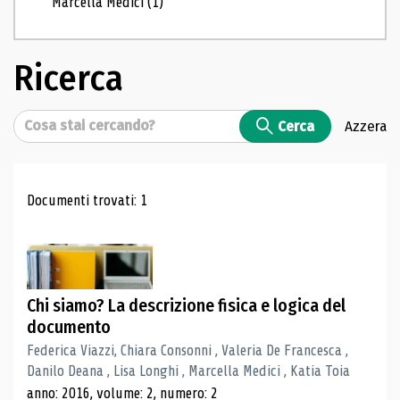
Marcella Medici
(1)
Ricerca
Cerca
Cerca
Azzera
Risultati di ricerca
Documenti trovati: 1
Chi siamo? La descrizione fisica e logica del
documento
Federica Viazzi, Chiara Consonni , Valeria De Francesca ,
Danilo Deana , Lisa Longhi , Marcella Medici , Katia Toia
anno: 2016, volume: 2, numero: 2