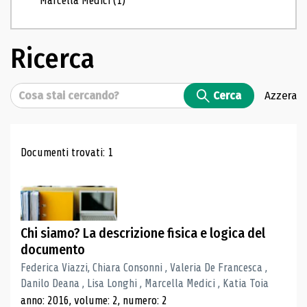
Marcella Medici
(1)
Ricerca
Cerca
Cerca
Azzera
Risultati di ricerca
Documenti trovati: 1
Chi siamo? La descrizione fisica e logica del
documento
Federica Viazzi, Chiara Consonni , Valeria De Francesca ,
Danilo Deana , Lisa Longhi , Marcella Medici , Katia Toia
anno: 2016, volume: 2, numero: 2