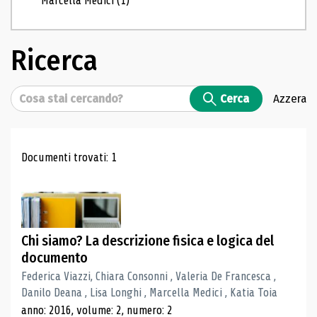
Marcella Medici
(1)
Ricerca
Cerca
Cerca
Azzera
Risultati di ricerca
Documenti trovati: 1
Chi siamo? La descrizione fisica e logica del
documento
Federica Viazzi, Chiara Consonni , Valeria De Francesca ,
Danilo Deana , Lisa Longhi , Marcella Medici , Katia Toia
anno: 2016, volume: 2, numero: 2