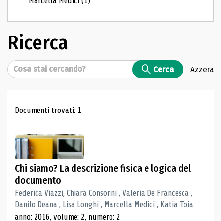
Marcella Medici
(1)
Ricerca
Cerca
Cerca
Azzera
Risultati di ricerca
Documenti trovati: 1
Chi siamo? La descrizione fisica e logica del
documento
Federica Viazzi, Chiara Consonni , Valeria De Francesca ,
Danilo Deana , Lisa Longhi , Marcella Medici , Katia Toia
anno: 2016, volume: 2, numero: 2