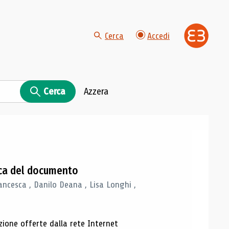
Cerca
Accedi
Cerca
Azzera
gica del documento
ancesca , Danilo Deana , Lisa Longhi ,
azione offerte dalla rete Internet