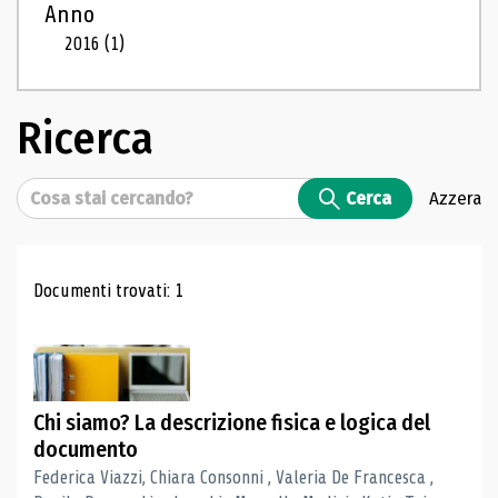
Anno
2016
(1)
Ricerca
Cerca
Cerca
Azzera
Risultati di ricerca
Documenti trovati: 1
Chi siamo? La descrizione fisica e logica del
documento
Federica Viazzi, Chiara Consonni , Valeria De Francesca ,