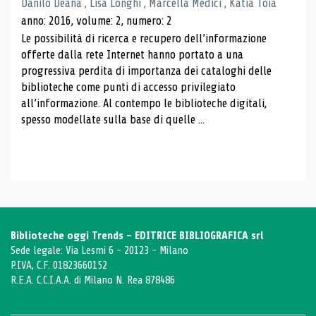
Danilo Deana , Lisa Longhi , Marcella Medici , Katia Toia
anno: 2016, volume: 2, numero: 2
Le possibilità di ricerca e recupero dell’informazione
offerte dalla rete Internet hanno portato a una
progressiva perdita di importanza dei cataloghi delle
biblioteche come punti di accesso privilegiato
all’informazione. Al contempo le biblioteche digitali,
spesso modellate sulla base di quelle ...
Biblioteche oggi Trends - EDITRICE BIBLIOGRAFICA srl
Sede legale: Via Lesmi 6 - 20123 - Milano
P.IVA, C.F. 01823660152
R.E.A. C.C.I.A.A. di Milano N. Rea 878486