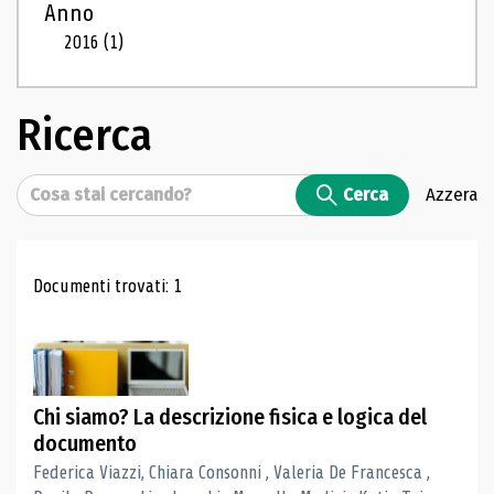
Anno
2016
(1)
Ricerca
Cerca
Cerca
Azzera
Risultati di ricerca
Documenti trovati: 1
Chi siamo? La descrizione fisica e logica del
documento
Federica Viazzi, Chiara Consonni , Valeria De Francesca ,