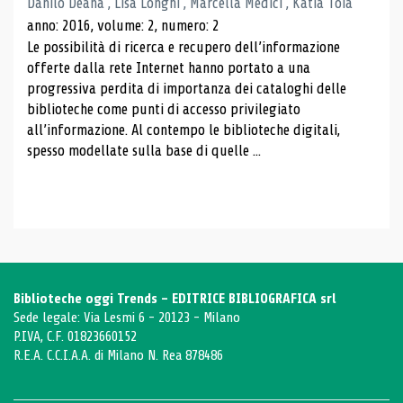
Danilo Deana , Lisa Longhi , Marcella Medici , Katia Toia
anno: 2016, volume: 2, numero: 2
Le possibilità di ricerca e recupero dell’informazione
offerte dalla rete Internet hanno portato a una
progressiva perdita di importanza dei cataloghi delle
biblioteche come punti di accesso privilegiato
all’informazione. Al contempo le biblioteche digitali,
spesso modellate sulla base di quelle ...
Biblioteche oggi Trends - EDITRICE BIBLIOGRAFICA srl
Sede legale: Via Lesmi 6 - 20123 - Milano
P.IVA, C.F. 01823660152
R.E.A. C.C.I.A.A. di Milano N. Rea 878486