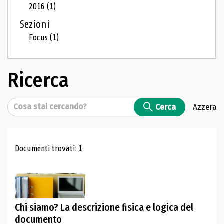
2016
(1)
Sezioni
Focus
(1)
Ricerca
Cerca
Cerca
Azzera
Risultati di ricerca
Documenti trovati: 1
Chi siamo? La descrizione fisica e logica del
documento