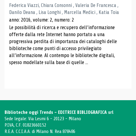
Federica Viazzi, Chiara Consonni , Valeria De Francesca ,
Danilo Deana , Lisa Longhi , Marcella Medici , Katia Toia
anno: 2016, volume: 2, numero: 2
Le possibilità di ricerca e recupero dell’informazione
offerte dalla rete Internet hanno portato a una
progressiva perdita di importanza dei cataloghi delle
biblioteche come punti di accesso privilegiato
all’informazione. Al contempo le biblioteche digitali,
spesso modellate sulla base di quelle ...
Biblioteche oggi Trends - EDITRICE BIBLIOGRAFICA srl
Sede legale: Via Lesmi 6 - 20123 - Milano
P.IVA, C.F. 01823660152
R.E.A. C.C.I.A.A. di Milano N. Rea 878486