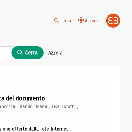
Cerca
Accedi
Cerca
Azzera
gica del documento
ancesca , Danilo Deana , Lisa Longhi ,
azione offerte dalla rete Internet