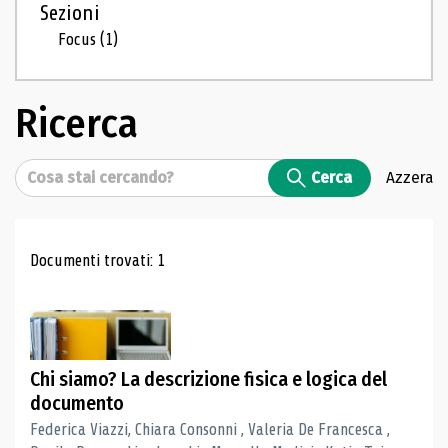
Sezioni
Focus
(1)
Ricerca
Cerca
Cerca
Azzera
Risultati di ricerca
Documenti trovati: 1
Chi siamo? La descrizione fisica e logica del
documento
Federica Viazzi, Chiara Consonni , Valeria De Francesca ,