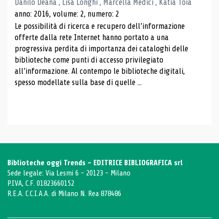
Danilo Deana , Lisa Longhi , Marcella Medici , Katia Toia
anno: 2016, volume: 2, numero: 2
Le possibilità di ricerca e recupero dell’informazione
offerte dalla rete Internet hanno portato a una
progressiva perdita di importanza dei cataloghi delle
biblioteche come punti di accesso privilegiato
all’informazione. Al contempo le biblioteche digitali,
spesso modellate sulla base di quelle ...
Biblioteche oggi Trends - EDITRICE BIBLIOGRAFICA srl
Sede legale: Via Lesmi 6 - 20123 - Milano
P.IVA, C.F. 01823660152
R.E.A. C.C.I.A.A. di Milano N. Rea 878486