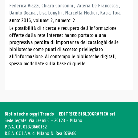
Federica Viazzi, Chiara Consonni , Valeria De Francesca ,
Danilo Deana , Lisa Longhi , Marcella Medici , Katia Toia
anno: 2016, volume: 2, numero: 2
Le possibilità di ricerca e recupero dell’informazione
offerte dalla rete Internet hanno portato a una
progressiva perdita di importanza dei cataloghi delle
biblioteche come punti di accesso privilegiato
all’informazione. Al contempo le biblioteche digitali,
spesso modellate sulla base di quelle ...
Biblioteche oggi Trends - EDITRICE BIBLIOGRAFICA srl
Sede legale: Via Lesmi 6 - 20123 - Milano
P.IVA, C.F. 01823660152
R.E.A. C.C.I.A.A. di Milano N. Rea 878486