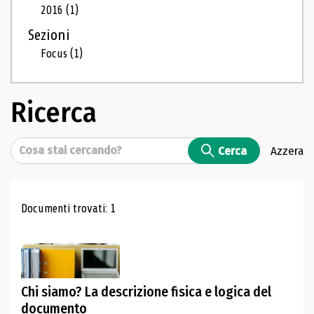
2016
(1)
Sezioni
Focus
(1)
Ricerca
Cerca
Cerca
Azzera
Risultati di ricerca
Documenti trovati: 1
Chi siamo? La descrizione fisica e logica del
documento