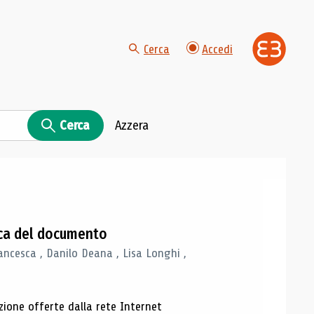
Cerca
Accedi
Cerca
Azzera
gica del documento
ancesca , Danilo Deana , Lisa Longhi ,
azione offerte dalla rete Internet